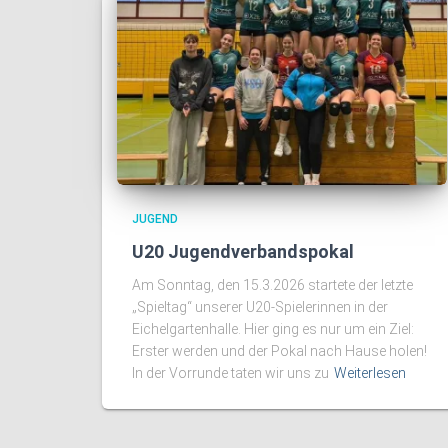
JUGEND
U20 Jugendverbandspokal
Am Sonntag, den 15.3.2026 startete der letzte
„Spieltag“ unserer U20-Spielerinnen in der
Eichelgartenhalle. Hier ging es nur um ein Ziel:
Erster werden und der Pokal nach Hause holen!
In der Vorrunde taten wir uns zu
Weiterlesen