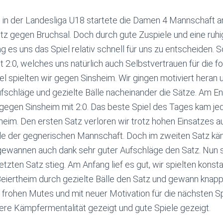
g in der Landesliga U18 startete die Damen 4 Mannschaft
atz gegen Bruchsal. Doch durch gute Zuspiele und eine ru
 es uns das Spiel relativ schnell für uns zu entscheiden. S
 2:0, welches uns natürlich auch Selbstvertrauen für die f
el spielten wir gegen Sinsheim. Wir gingen motiviert heran 
fschläge und gezielte Bälle nacheinander die Sätze. Am 
 gegen Sinsheim mit 2:0. Das beste Spiel des Tages kam j
heim. Den ersten Satz verloren wir trotz hohen Einsatzes 
lle der gegnerischen Mannschaft. Doch im zweiten Satz kä
gewannen auch dank sehr guter Aufschläge den Satz. Nun s
tzten Satz stieg. Am Anfang lief es gut, wir spielten konst
iertheim durch gezielte Bälle den Satz und gewann knapp 
frohen Mutes und mit neuer Motivation für die nächsten Spi
ere Kämpfermentalität gezeigt und gute Spiele gezeigt.