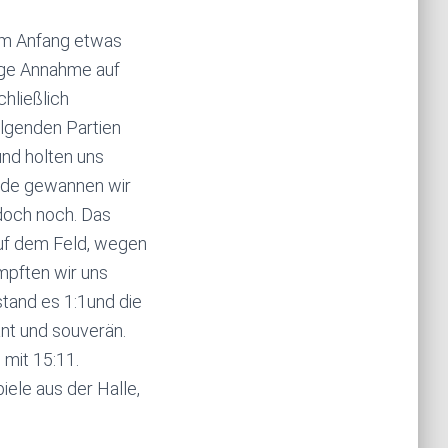
 am Anfang etwas
hige Annahme auf
chließlich
olgenden Partien
und holten uns
Ende gewannen wir
edoch noch. Das
auf dem Feld, wegen
mpften wir uns
tand es 1:1und die
ant und souverän.
mit 15:11.
ele aus der Halle,