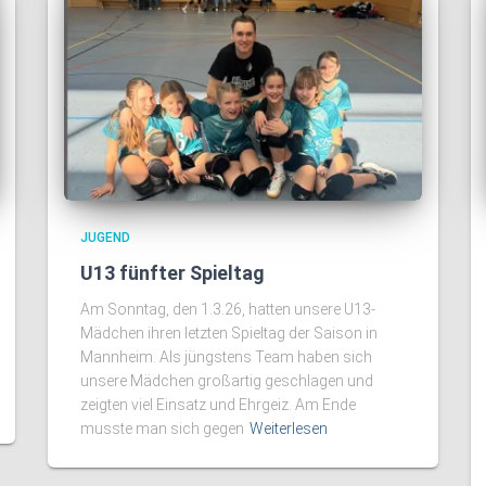
JUGEND
U13 fünfter Spieltag
Am Sonntag, den 1.3.26, hatten unsere U13-
Mädchen ihren letzten Spieltag der Saison in
Mannheim. Als jüngstens Team haben sich
unsere Mädchen großartig geschlagen und
zeigten viel Einsatz und Ehrgeiz. Am Ende
musste man sich gegen
Weiterlesen