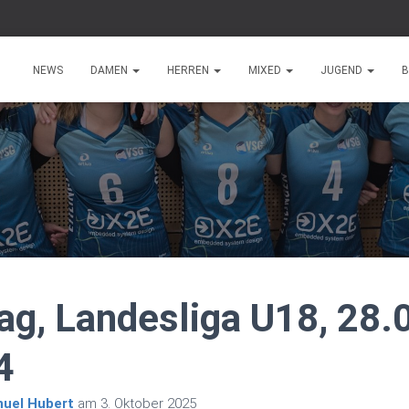
NEWS
DAMEN
HERREN
MIXED
JUGEND
B
tag, Landesliga U18, 28.
4
uel Hubert
am
3. Oktober 2025