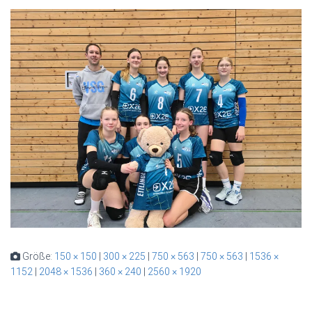
Größe:
150 × 150
|
300 × 225
|
750 × 563
|
750 × 563
|
1536 ×
1152
|
2048 × 1536
|
360 × 240
|
2560 × 1920