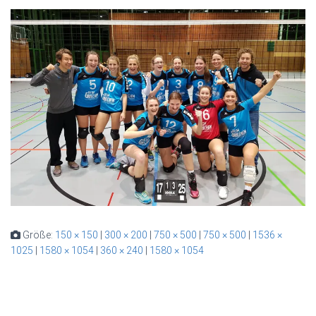
Größe:
150 × 150
|
300 × 200
|
750 × 500
|
750 × 500
|
1536 ×
1025
|
1580 × 1054
|
360 × 240
|
1580 × 1054