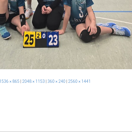
1536 × 865
|
2048 × 1153
|
360 × 240
|
2560 × 1441