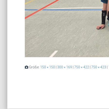
Größe:
150 × 150
|
300 × 169
|
750 × 422
|
750 × 423
|