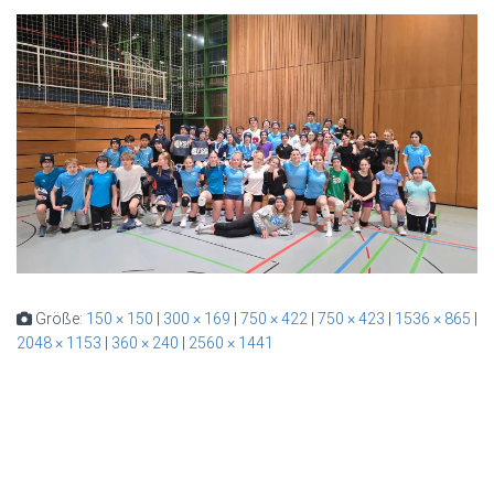
Größe:
150 × 150
|
300 × 169
|
750 × 422
|
750 × 423
|
1536 × 865
|
2048 × 1153
|
360 × 240
|
2560 × 1441