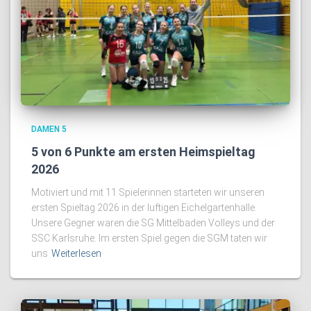
DAMEN 5
5 von 6 Punkte am ersten Heimspieltag
2026
Motiviert und mit 11 Spielerinnen starteten wir unseren
ersten Spieltag 2026 in der luftigen Eichelgartenhalle.
Unsere Gegner waren die SG Mittelbaden Volleys und der
SSC Karlsruhe. Im ersten Spiel gegen die SGM taten wir
uns
Weiterlesen