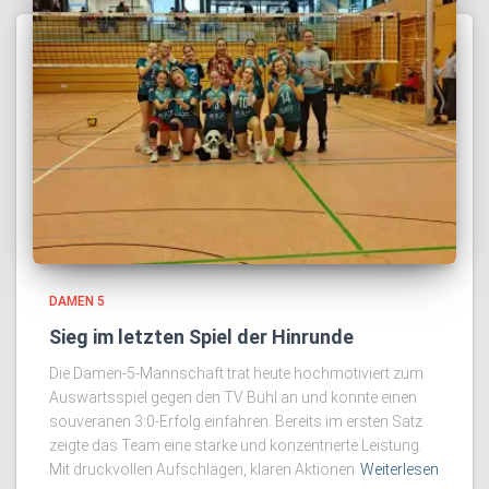
DAMEN 5
Sieg im letzten Spiel der Hinrunde
Die Damen-5-Mannschaft trat heute hochmotiviert zum
Auswärtsspiel gegen den TV Bühl an und konnte einen
souveränen 3:0-Erfolg einfahren. Bereits im ersten Satz
zeigte das Team eine starke und konzentrierte Leistung.
Mit druckvollen Aufschlägen, klaren Aktionen
Weiterlesen