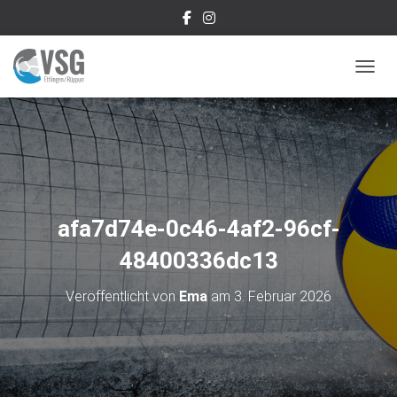
NAVIG
afa7d74e-0c46-4af2-96cf-
48400336dc13
Veröffentlicht von
Ema
am
3. Februar 2026