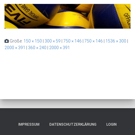
Größe:
150 × 150
|
300 × 59
|
750 × 146
|
750 × 146
|
1536 × 300
|
2000 × 391
|
360 × 240
|
2000 × 391
IMPRESSUM
DATENSCHUTZERKLÄRUNG
LOGIN