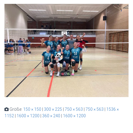
Größe:
150 × 150
|
300 × 225
|
750 × 563
|
750 × 563
|
1536 ×
1152
|
1600 × 1200
|
360 × 240
|
1600 × 1200