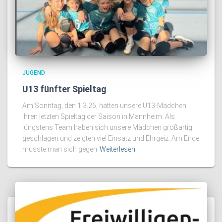
JUGEND
U13 fünfter Spieltag
Am Sonntag, den 1.3.26, hatten unsere U13-Mädchen
ihren letzten Spieltag der Saison in Mannheim. Als
jüngstens Team haben sich unsere Mädchen großartig
geschlagen und zeigten viel Einsatz und Ehrgeiz. Am Ende
musste man sich gegen
Weiterlesen