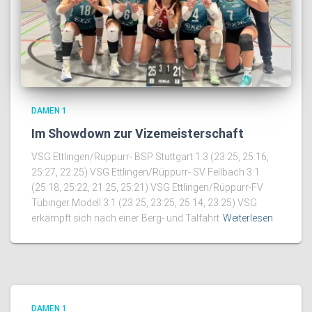
DAMEN 1
Im Showdown zur Vizemeisterschaft
VSG Ettlingen/Rüppurr- BSP Stuttgart 1:3 (23:25, 25:16,
25:27, 22:25) VSG Ettlingen/Rüppurr- SV Fellbach 3:1
(25:18, 25:22, 21:25, 25:21) VSG Ettlingen/Rüppurr-FV
Tübinger Modell 3:1 (23:25, 23:25, 25:14, 23:25) VSG
erkämpft sich nach einer Berg- und Talfahrt
Weiterlesen
DAMEN 1