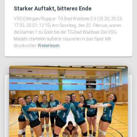
Starker Auftakt, bitteres Ende
VSG Ettlingen/Rüppur- TG Bad Waldsee 2:3 (25:20; 25:23;
17:25; 25:27; 12:15) Am Sonntag, den 22. Februar, waren
die Damen 1 zu Gast bei der TG Bad Waldsee. Die VSG-
Mädels starteten äußerst souverän in das Spiel. Mit
druckvollen
Weiterlesen