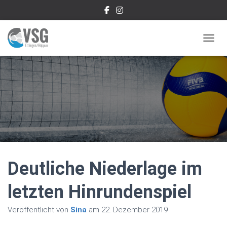
NAVIG
Deutliche Niederlage im
letzten Hinrundenspiel
Veröffentlicht von
Sina
am
22. Dezember 2019