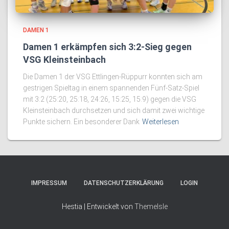
DAMEN 1
Damen 1 erkämpfen sich 3:2-Sieg gegen
VSG Kleinsteinbach
Die Damen 1 der VSG Ettlingen-Rüppurr konnten sich am
gestrigen Spieltag in einem spannenden Fünf-Satz-Spiel
mit 3:2 (25:20, 25:18, 24:26, 15:25, 15:9) gegen die VSG
Kleinsteinbach durchsetzen und sich damit zwei wichtige
Punkte sichern. Ein besonderer Dank
Weiterlesen
IMPRESSUM
DATENSCHUTZERKLÄRUNG
LOGIN
Hestia | Entwickelt von
ThemeIsle