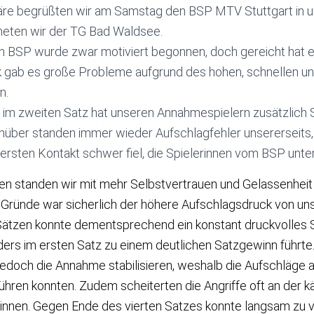
e begrüßten wir am Samstag den BSP MTV Stuttgart in u
eten wir der TG Bad Waldsee.
n BSP wurde zwar motiviert begonnen, doch gereicht hat e
 gab es große Probleme aufgrund des hohen, schnellen und
n.
 im zweiten Satz hat unseren Annahmespielern zusätzlich 
nüber standen immer wieder Aufschlagfehler unsererseits
rsten Kontakt schwer fiel, die Spielerinnen vom BSP unte
n standen wir mit mehr Selbstvertrauen und Gelassenheit 
 Gründe war sicherlich der höhere Aufschlagsdruck von unse
Sätzen konnte dementsprechend ein konstant druckvolles 
rs im ersten Satz zu einem deutlichen Satzgewinn führte. 
edoch die Annahme stabilisieren, weshalb die Aufschläge al
ühren konnten. Zudem scheiterten die Angriffe oft an der 
nnen. Gegen Ende des vierten Satzes konnte langsam zu v