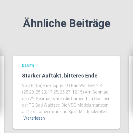
Ähnliche Beiträge
DAMEN 1
Starker Auftakt, bitteres Ende
VSG Ettlingen/Rüppur- TG Bad Waldsee 2:3
(25:20; 25:23; 17:25; 25:27; 12:15) Am Sonntag,
den 22. Februar, waren die Damen 1 zu Gast bei
der TG Bad Waldsee. Die VSG-Mädels starteten
äußerst souverän in das Spiel. Mit druckvollen
Weiterlesen