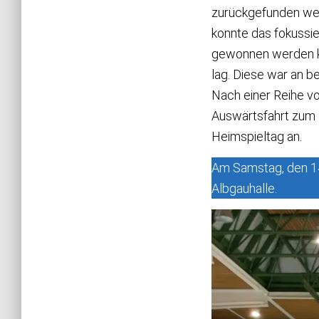
zurückgefunden werd
konnte das fokussie
gewonnen werden k
lag. Diese war an 
Nach einer Reihe v
Auswärtsfahrt zum 
Heimspieltag an.
Am Samstag, den 14
Albgauhalle.