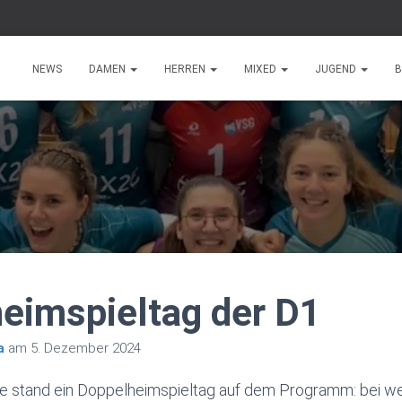
NEWS
DAMEN
HERREN
MIXED
JUGEND
B
eimspieltag der D1
a
am
5. Dezember 2024
stand ein Doppelheimspieltag auf dem Programm: bei we