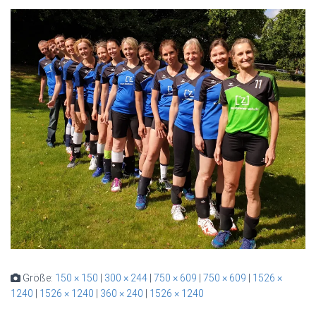
Größe:
150 × 150
|
300 × 244
|
750 × 609
|
750 × 609
|
1526 ×
1240
|
1526 × 1240
|
360 × 240
|
1526 × 1240