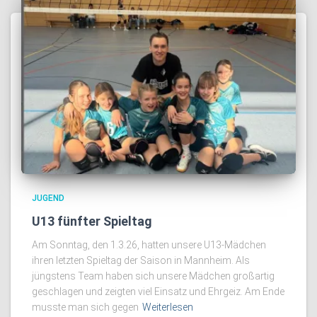
JUGEND
U13 fünfter Spieltag
Am Sonntag, den 1.3.26, hatten unsere U13-Mädchen
ihren letzten Spieltag der Saison in Mannheim. Als
jüngstens Team haben sich unsere Mädchen großartig
geschlagen und zeigten viel Einsatz und Ehrgeiz. Am Ende
musste man sich gegen
Weiterlesen