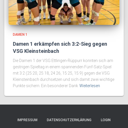
DAMEN 1
Damen 1 erkämpfen sich 3:2-Sieg gegen
VSG Kleinsteinbach
Die Damen 1 der VSG Ettlingen-Rüppurr konnten sich am
gestrigen Spieltag in einem spannenden Fünf-Satz-Spiel
mit 3:2 (25:20, 25:18, 24:26, 15:25, 15:9) gegen die VSG
Kleinsteinbach durchsetzen und sich damit zwei wichtige
Punkte sichern. Ein besonderer Dank
Weiterlesen
IMPRESSUM
DATENSCHUTZERKLÄRUNG
LOGIN