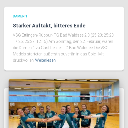
DAMEN 1
Starker Auftakt, bitteres Ende
VSG Ettlingen/Rüppur- TG Bad Waldsee 2:3 (25:20; 25:23;
17:25; 25:27; 12:15) Am Sonntag, den 22. Februar, waren
die Damen 1 zu Gast bei der TG Bad Waldsee. Die VSG-
Mädels starteten äußerst souverän in das Spiel. Mit
druckvollen
Weiterlesen