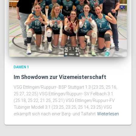
DAMEN 1
Im Showdown zur Vizemeisterschaft
VSG Ettlingen/Rüppurr- BSP Stuttgart 1:3 (23:25, 25:16,
25:27, 22:25) VSG Ettlingen/Rüppurr- SV Fellbach 3:1
(25:18, 25:22, 21:25, 25:21) VSG Ettlingen/Rüppurr-FV
Tübinger Modell 3:1 (23:25, 23:25, 25:14, 23:25) VSG
erkämpft sich nach einer Berg- und Talfahrt
Weiterlesen