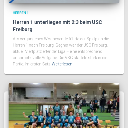
HERREN 1
Herren 1 unterliegen mit 2:3 beim USC
Freiburg
Am vergangenen Wochenende führte der Spielplan die
Herren 1 nach Freiburg. Gegner war der USC Freiburg,
aktuell Viertplatzierter der Liga – eine entsprechend
anspruchsvolle Aufgabe. Die VSG startete stark in die
Partie. Im ersten Satz
Weiterlesen