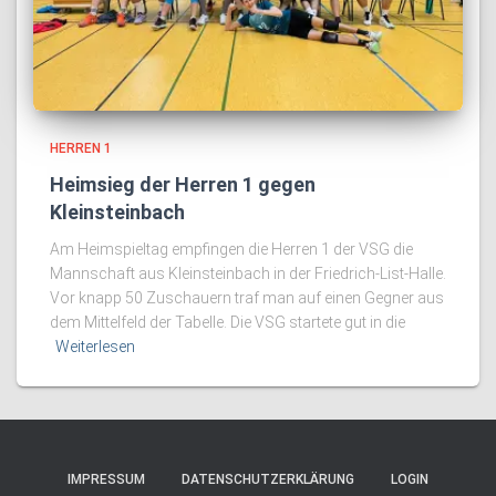
HERREN 1
Heimsieg der Herren 1 gegen
Kleinsteinbach
Am Heimspieltag empfingen die Herren 1 der VSG die
Mannschaft aus Kleinsteinbach in der Friedrich-List-Halle.
Vor knapp 50 Zuschauern traf man auf einen Gegner aus
dem Mittelfeld der Tabelle. Die VSG startete gut in die
Weiterlesen
IMPRESSUM
DATENSCHUTZERKLÄRUNG
LOGIN