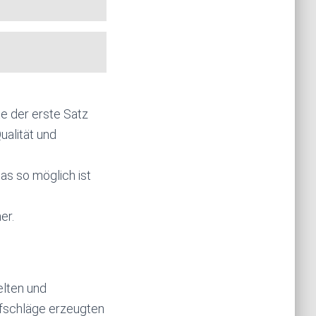
te der erste Satz
ualität und
as so möglich ist
er.
elten und
ufschläge erzeugten