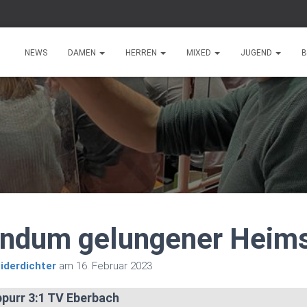
NEWS
DAMEN
HERREN
MIXED
JUGEND
B
ndum gelungener Heims
hiderdichter
am
16. Februar 2023
ppurr
3:1 TV Eberbach