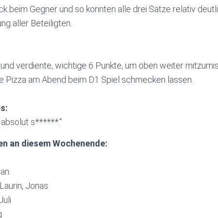
ck beim Gegner und so konnten alle drei Sätze relativ deu
g aller Beteiligten.
 und verdiente, wichtige 6 Punkte, um oben weiter mitzumi
ie Pizza am Abend beim D1 Spiel schmecken lassen.
s:
absolut s******.“
ten an diesem Wochenende:
Jan
Laurin, Jonas
Juli
g