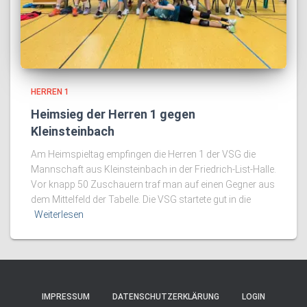
HERREN 1
Heimsieg der Herren 1 gegen
Kleinsteinbach
Am Heimspieltag empfingen die Herren 1 der VSG die
Mannschaft aus Kleinsteinbach in der Friedrich-List-Halle.
Vor knapp 50 Zuschauern traf man auf einen Gegner aus
dem Mittelfeld der Tabelle. Die VSG startete gut in die
Weiterlesen
IMPRESSUM
DATENSCHUTZERKLÄRUNG
LOGIN