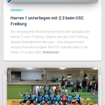
HERREN 1
Herren 1 unterliegen mit 2:3 beim USC
Freiburg
Am vergangenen Wochenende führte der Spielplan die
Herren 1 nach Freiburg. Gegner war der USC Freiburg,
aktuell Viertplatzierter der Liga – eine entsprechend
anspruchsvolle Aufgabe. Die VSG startete stark in die
Partie. Im ersten Satz
Weiterlesen