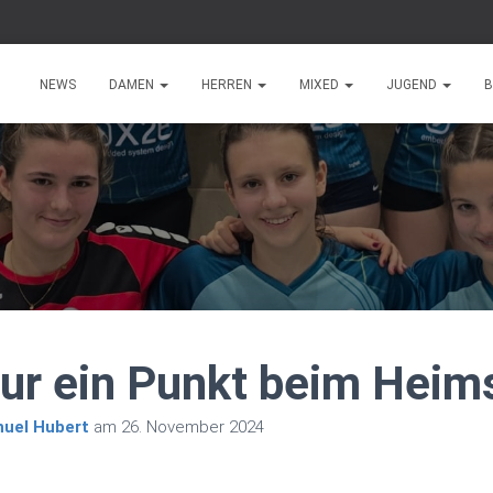
NEWS
DAMEN
HERREN
MIXED
JUGEND
B
nur ein Punkt beim Heim
uel Hubert
am
26. November 2024