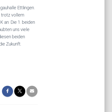
bgauhalle Ettlingen.
 trotz vollem
K an: Die 1. beiden
aubten uns viele
diesen beiden
die Zukunft.