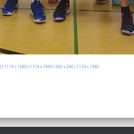
0
|
1114 × 1485
|
1114 × 1485
|
360 × 240
|
1114 × 1485