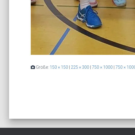
Größe:
150 × 150
|
225 × 300
|
750 × 1000
|
750 × 100