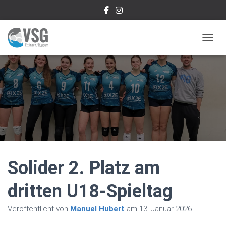
NAVIG
Solider 2. Platz am
dritten U18-Spieltag
Veröffentlicht von
Manuel Hubert
am
13. Januar 2026