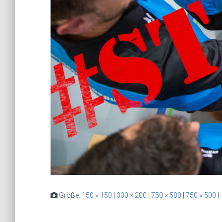
Größe:
150 × 150
|
300 × 200
|
750 × 500
|
750 × 500
|