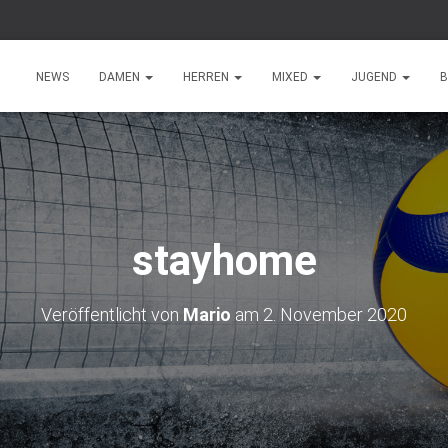
NEWS
DAMEN
HERREN
MIXED
JUGEND
B
stayhome
Veröffentlicht von
Mario
am
2. November 2020