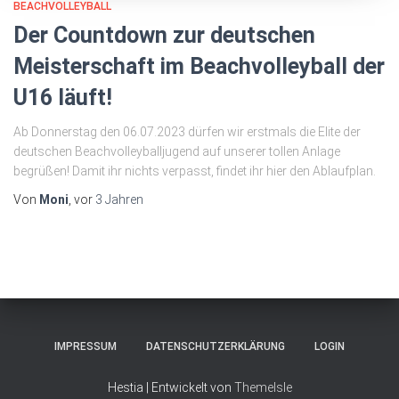
BEACHVOLLEYBALL
Der Countdown zur deutschen
Meisterschaft im Beachvolleyball der
U16 läuft!
Ab Donnerstag den 06.07.2023 dürfen wir erstmals die Elite der
deutschen Beachvolleyballjugend auf unserer tollen Anlage
begrüßen! Damit ihr nichts verpasst, findet ihr hier den Ablaufplan.
Von
Moni
, vor
3 Jahren
IMPRESSUM
DATENSCHUTZERKLÄRUNG
LOGIN
Hestia | Entwickelt von
ThemeIsle