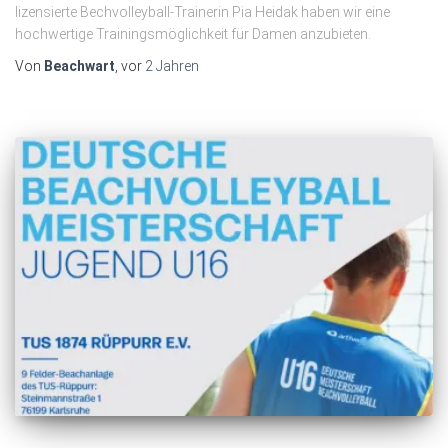
lizensierte Bechvolleyball-Trainerin Pia Heidak haben wir eine
hochwertige Trainingsmöglichkeit für Damen anzubieten.
Von
Beachwart
, vor
2 Jahren