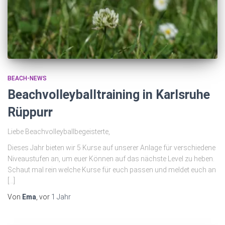
BEACH-NEWS
Beachvolleyballtraining in Karlsruhe
Rüppurr
Liebe Beachvolleyballbegeisterte,
Dieses Jahr bieten wir 5 Kurse auf unserer Anlage für verschiedene
Niveaustufen an, um euer Können auf das nächste Level zu heben.
Schaut mal rein welche Kurse für euch passen und meldet euch an
[…]
Von
Ema
, vor
1 Jahr