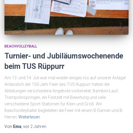
BEACHVOLLEYBALL
Turnier- und Jubiläumswochenende
beim TUS Rüppurr
Am 13. und 14. Juli war mal wieder einiges los auf unserer Anlage!
Anlässlich der 150-Jahr Feier des TUS Rüppurr hatten die
Abteilungen verschiedene Angebote vorbereitet: Bambini-Lauf,
Trampolinspringen, ein Festzelt mit Bewirtung und viele
verschiedene Sport-Stationen für Klein und Groß. Wir
Beachvolleyballer begleiteten die Feier mit einem B-Damen und B-
Herren
Weiterlesen
Von
Ema
, vor
2 Jahren