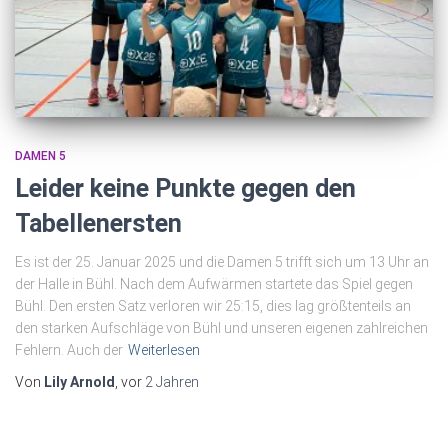
DAMEN 5
Leider keine Punkte gegen den
Tabellenersten
Es ist der 25. Januar 2025 und die Damen 5 trifft sich um 13 Uhr an
der Halle in Bühl. Nach dem Aufwärmen startete das Spiel gegen
Bühl. Den ersten Satz verloren wir 25:15, dies lag größtenteils an
den starken Aufschläge von Bühl und unseren eigenen zahlreichen
Fehlern. Auch der
Weiterlesen
Von
Lily Arnold
, vor
2 Jahren