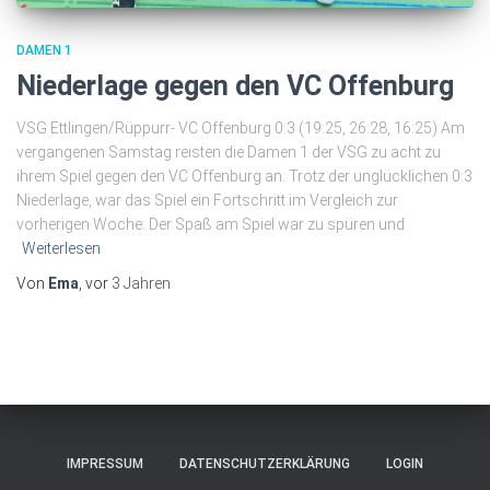
DAMEN 1
Niederlage gegen den VC Offenburg
VSG Ettlingen/Rüppurr- VC Offenburg 0:3 (19:25, 26:28, 16:25) Am
vergangenen Samstag reisten die Damen 1 der VSG zu acht zu
ihrem Spiel gegen den VC Offenburg an. Trotz der unglücklichen 0:3
Niederlage, war das Spiel ein Fortschritt im Vergleich zur
vorherigen Woche. Der Spaß am Spiel war zu spüren und
Weiterlesen
Von
Ema
, vor
3 Jahren
IMPRESSUM
DATENSCHUTZERKLÄRUNG
LOGIN