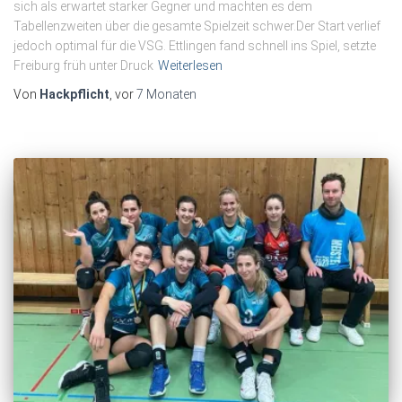
sich als erwartet starker Gegner und machten es dem
Tabellenzweiten über die gesamte Spielzeit schwer.Der Start verlief
jedoch optimal für die VSG. Ettlingen fand schnell ins Spiel, setzte
Freiburg früh unter Druck
Weiterlesen
Von
Hackpflicht
, vor
7 Monaten