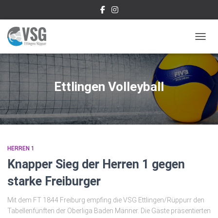
NAVIG
Ettlingen Volleyball
HERREN 1
Knapper Sieg der Herren 1 gegen
starke Freiburger
Mit dem FT 1844 Freiburg empfing die VSG Ettlingen/Rüppurr den
Tabellenfünften der Oberliga Baden Männer. Die Gäste präsentierten