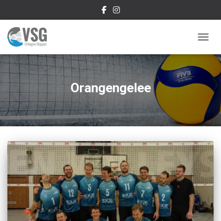
NAVIG
Orangengelee