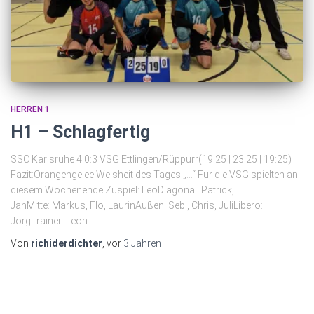
HERREN 1
H1 – Schlagfertig
SSC Karlsruhe 4 0:3 VSG Ettlingen/Rüppurr(19:25 | 23:25 | 19:25)
Fazit:Orangengelee Weisheit des Tages:„…“ Für die VSG spielten an
diesem Wochenende:Zuspiel: LeoDiagonal: Patrick,
JanMitte: Markus, Flo, LaurinAußen: Sebi, Chris, JuliLibero:
JörgTrainer: Leon
Von
richiderdichter
, vor
3 Jahren