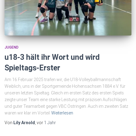
JUGEND
u18-3 hält ihr Wort und wird
Spieltags-Erster
Am 16 Februar 2025 trafen wir, die U18-Volleyballmannschaft
Weiblich, uns in der Sportgemeinde Hohensachsen 1884 e.V. für
unseren letzten Spieltag. Gleich im ersten Satz des ersten Spiels
zeigte unser Team eine starke Leistung mit präzisen Aufschlägen
und guter Teamarbeit gegen VBC Östringen. Auch im zweiten Satz
waren wir klar im Vorteil
Weiterlesen
Von
Lily Arnold
, vor
1 Jahr