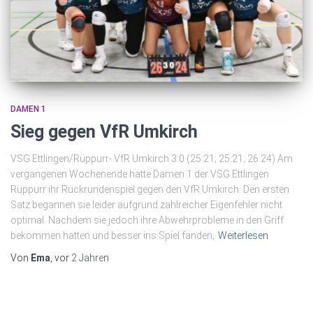
DAMEN 1
Sieg gegen VfR Umkirch
VSG Ettlingen/Rüppurr- VfR Umkirch 3:0 (25:21; 25:21; 26:24) Am
vergangenen Wochenende hatte Damen 1 der VSG Ettlingen
Rüppurr ihr Rückrundenspiel gegen den VfR Umkirch. Den ersten
Satz begannen sie leider aufgrund zahlreicher Eigenfehler nicht
optimal. Nachdem sie jedoch ihre Abwehrprobleme in den Griff
bekommen hatten und besser ins Spiel fanden,
Weiterlesen
Von
Ema
, vor
2 Jahren