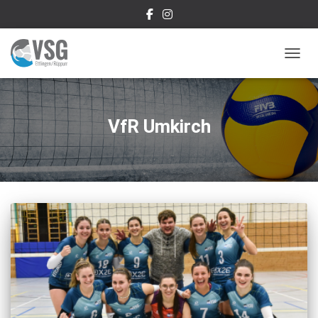
NAVIG
VfR Umkirch