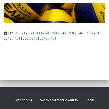
Größe:
150 × 150
|
300 × 59
|
750 × 146
|
750 × 146
|
1536 × 301
|
2048 × 401
|
360 × 240
|
2049 × 401
IMPRESSUM
DATENSCHUTZERKLÄRUNG
LOGIN