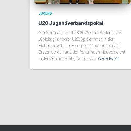
JUGEND
U20 Jugendverbandspokal
Am Sonntag, den 15.3.2026 startete der letzte
„Spieltag“ unserer U20-Spielerinnen in der
Eichelgartenhalle. Hier ging es nur um ein Ziel:
Erster werden und der Pokal nach Hause holen!
In der Vorrunde taten wir uns zu
Weiterlesen