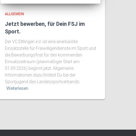
ALLGEMEIN
Jetzt bewerben, für Dein FSJ im
Sport.
Der VC Ettlingen e.V. ist eine anerkannte
Einsatzstelle für Freiwilligendienste im Sport und
die Bewerbungsfrist für den kommenden
Einsatzzeitraum (planmäßiger Start am
01.09.2026) beginnt jetzt. Allgemeine
Informationen dazu findest Du bei der
Sportjugend des Landessportverbands
Weiterlesen