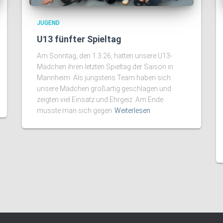
JUGEND
U13 fünfter Spieltag
Am Sonntag, den 1.3.26, hatten unsere U13-
Mädchen ihren letzten Spieltag der Saison in
Mannheim. Als jüngstens Team haben sich
unsere Mädchen großartig geschlagen und
zeigten viel Einsatz und Ehrgeiz. Am Ende
musste man sich gegen
Weiterlesen