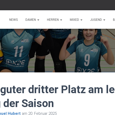
NEWS
DAMEN
HERREN
MIXED
JUGEND
B
uter dritter Platz am l
g der Saison
uel Hubert
am
20. Februar 2025