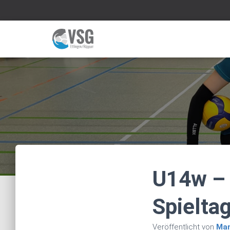
U14w – g
Spielta
Veröffentlicht von
Man