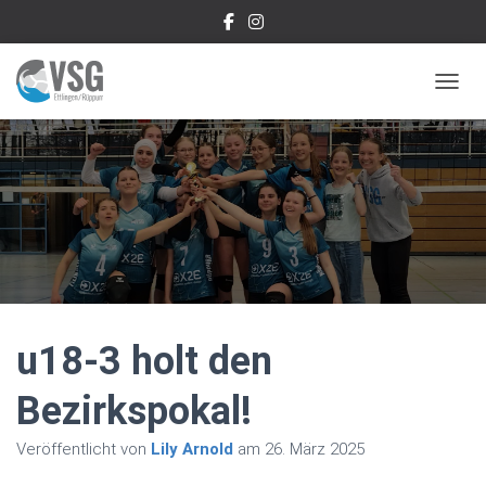
NAVIG
u18-3 holt den
Bezirkspokal!
Veröffentlicht von
Lily Arnold
am
26. März 2025