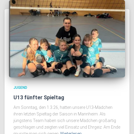
JUGEND
U13 fünfter Spieltag
Am Sonntag, den 1.3.26, hatten unsere U13-Mädchen
ihren letzten Spieltag der Saison in Mannheim. Als
jüngstens Team haben sich unsere Mädchen großartig
geschlagen und zeigten viel Einsatz und Ehrgeiz. Am Ende
musste man sich gegen
Weiterlesen