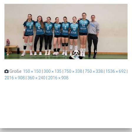
Größe:
150 × 150
|
300 × 135
|
750 × 338
|
750 × 338
|
1536 × 692
|
2016 × 908
|
360 × 240
|
2016 × 908