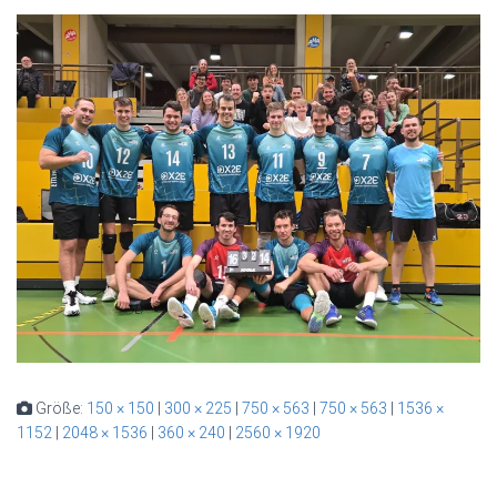
Größe:
150 × 150
|
300 × 225
|
750 × 563
|
750 × 563
|
1536 ×
1152
|
2048 × 1536
|
360 × 240
|
2560 × 1920