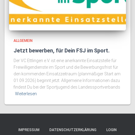
ALLGEMEIN
Jetzt bewerben, für Dein FSJ im Sport.
Der VC Ettlingen e.V. ist eine anerkannte Einsatzstelle für
Freiwilligendienste im Sport und die Bewerbungsfrist für
den kommenden Einsatzzeitraum (planmäßiger Start am
01.09.2026) beginnt jetzt. Allgemeine Informationen dazu
findest Du bei der Sportjugend des Landessportverbands
Weiterlesen
IMPRESSUM
DATENSCHUTZERKLÄRUNG
LOGIN