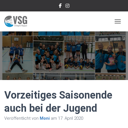
NAVIG
Vorzeitiges Saisonende
auch bei der Jugend
Veröffentlicht von
Moni
am
17. April 2020