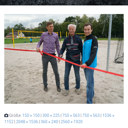
Größe:
150 × 150
|
300 × 225
|
750 × 563
|
750 × 563
|
1536 ×
1152
|
2048 × 1536
|
360 × 240
|
2560 × 1920