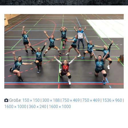
Größe:
150 × 150
|
300 × 188
|
750 × 469
|
750 × 469
|
1536 × 960
|
1600 × 1000
|
360 × 240
|
1600 × 1000