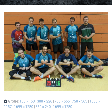
Größe:
150 × 150
|
300 × 226
|
750 × 565
|
750 × 565
|
1536 ×
1157
|
1699 × 1280
|
360 × 240
|
1699 × 1280