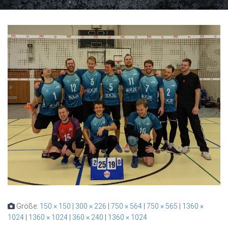
Größe:
150 × 150
|
300 × 226
|
750 × 564
|
750 × 565
|
1360 ×
1024
|
1360 × 1024
|
360 × 240
|
1360 × 1024