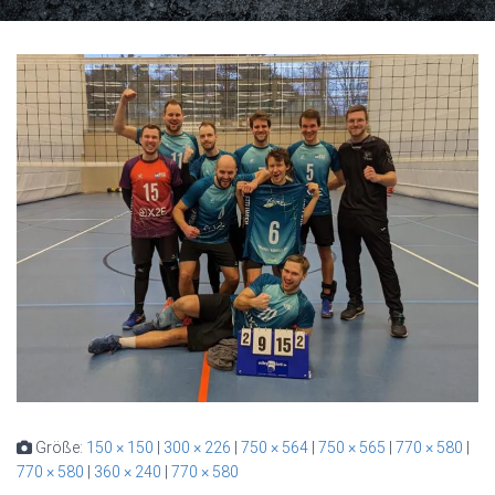
Größe:
150 × 150
|
300 × 226
|
750 × 564
|
750 × 565
|
770 × 580
|
770 × 580
|
360 × 240
|
770 × 580