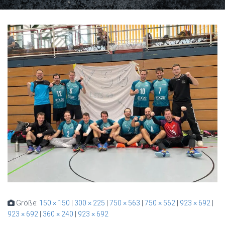
Größe:
150 × 150
|
300 × 225
|
750 × 563
|
750 × 562
|
923 × 692
|
923 × 692
|
360 × 240
|
923 × 692