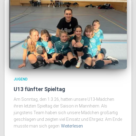
JUGEND
U13 fünfter Spieltag
Am Sonntag, den 1.3.26, hatten unsere U13-Mädchen
ihren letzten Spieltag der Saison in Mannheim. Als
jüngstens Team haben sich unsere Mädchen großartig
geschlagen und zeigten viel Einsatz und Ehrgeiz. Am Ende
musste man sich gegen
Weiterlesen