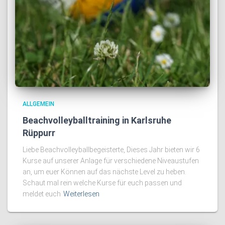
ALLGEMEIN
Beachvolleyballtraining in Karlsruhe
Rüppurr
Liebe Beachvolleyballbegeisterte, Dieses Jahr bieten wir 6
Kurse auf unserer Anlage für verschiedene Niveaustufen
an, um euer Können auf das nächste Level zu heben.
Schaut mal rein welche Kurse für euch passen und
meldet euch
Weiterlesen