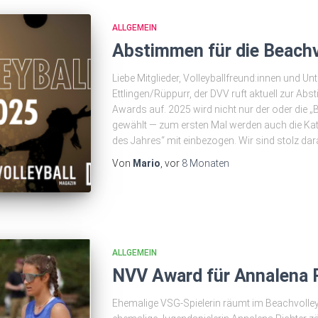
ALLGEMEIN
Abstimmen für die Beachv
Liebe Mitglieder, Volleyballfreund:innen und Un
Ettlingen/Rüppurr, der DVV ruft aktuell zur Ab
Awards auf. 2025 wird nicht nur der oder die „
gewählt — zum ersten Mal werden auch die K
des Jahres“ mit einbezogen. Wir sind stolz dar
Von
Mario
, vor
8 Monaten
ALLGEMEIN
NVV Award für Annalena 
Ehemalige VSG-Spielerin räumt im Beachvolleyb