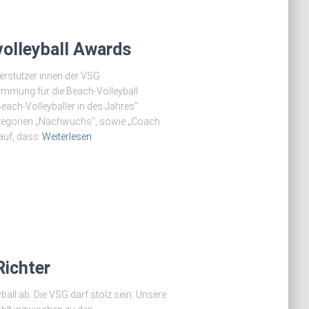
olleyball Awards
terstützer:innen der VSG
stimmung für die Beach-Volleyball
Beach-Volleyballer:in des Jahres“
ategorien „Nachwuchs“, sowie „Coach
auf, dass
Weiterlesen
Richter
all ab. Die VSG darf stolz sein: Unsere