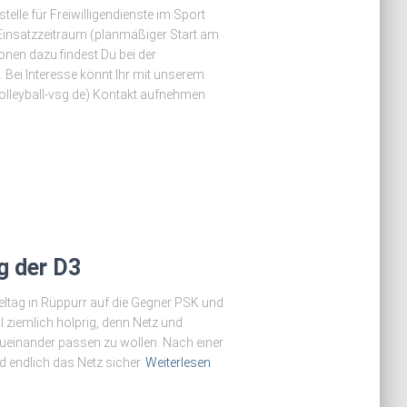
stelle für Freiwilligendienste im Sport
insatzzeitraum (planmäßiger Start am
onen dazu findest Du bei der
Bei Interesse könnt Ihr mit unserem
lleyball-vsg.de) Kontakt aufnehmen
g der D3
ltag in Rüppurr auf die Gegner PSK und
l ziemlich holprig, denn Netz und
ueinander passen zu wollen. Nach einer
d endlich das Netz sicher
Weiterlesen