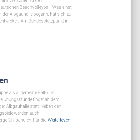
hlt inzwischen zu den
eutschen Beachvolleyball. Was einst
n der Albgauhalle begann, hat sich zu
entwickelt. Am Bundesstützpunkt in
gen
uppe als allgemeine Ball- und
Die Übungsstunde findet ab dem
er Albgauhalle statt. Neben den
agspiele werden auch
rgefühl schulen. Für die
Weiterlesen