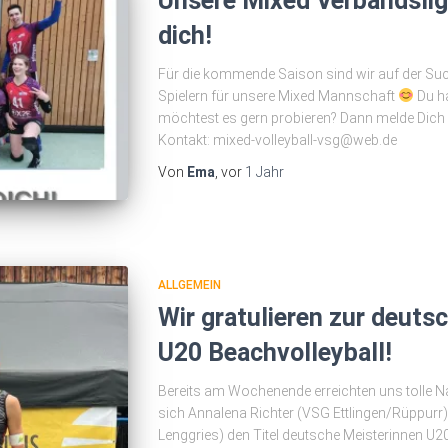
Unsere Mixed Verbandsli
dich!
Für die kommende Saison sind wir auf der Su
Spielern für unsere Mixed Mannschaft
Du ha
möchtest es gern probieren? Dann melde Dich b
Kontakt: mixed-volleyball-vsg@web.de
Von
Ema
, vor
1 Jahr
ALLGEMEIN
Wir gratulieren zur deuts
U20 Beachvolleyball!
Bereits am Wochenende erreichten uns tolle Na
sich Annalena Richter (VSG Ettlingen/Rüppurr) 
Lenggries) den Titel deutsche Meisterinnen U2