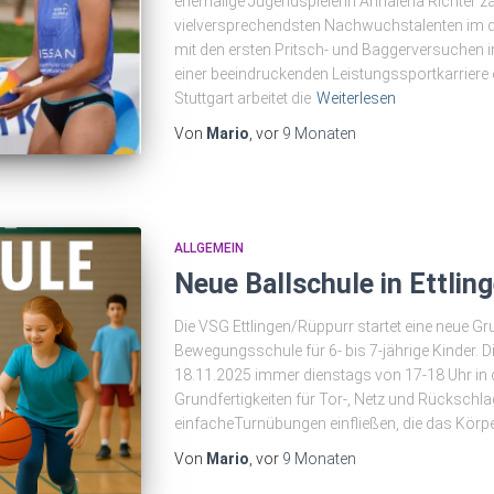
ehemalige Jugendspielerin Annalena Richter zä
vielversprechendsten Nachwuchstalenten im d
mit den ersten Pritsch- und Baggerversuchen i
einer beeindruckenden Leistungssportkarriere 
Stuttgart arbeitet die
Weiterlesen
Von
Mario
, vor
9 Monaten
ALLGEMEIN
Neue Ballschule in Ettlin
Die VSG Ettlingen/Rüppurr startet eine neue Gr
Bewegungsschule für 6- bis 7-jährige Kinder. 
18.11.2025 immer dienstags von 17-18 Uhr in d
Grundfertigkeiten für Tor-, Netz und Rückschl
einfacheTurnübungen einfließen, die das Körpe
Von
Mario
, vor
9 Monaten