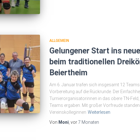
ALLGEMEIN
Gelungener Start ins neu
beim traditionellen Dreik
Beiertheim
Am 6. Januar trafen sich insgesamt 12 Teams v
Vorbereitung auf die Rückrunde. Der Einfachhei
Turnierorganisatorinnen in das obere TN-Feld, 
Teams ergaben. Mit großer Vorfreude standen w
Vereinskolleginnen
Weiterlesen
Von
Moni
, vor
7 Monaten