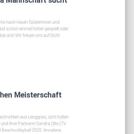
ga Mannschaft sucht
che nach neuen Spielerinnen und
st schon einmal höher gespielt oder
ei uns! Wir freuen uns auf Dich!
chen Meisterschaft
chrichten aus Lenggries, dort holten
und ihrer Partnerin Sandra Otte (TV
0 Beachvolleyball 2025. Annalena