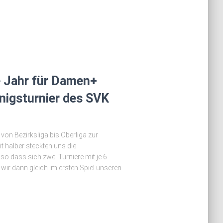
e Jahr für Damen+
önigsturnier des SVK
on Bezirksliga bis Oberliga zur
t halber steckten uns die
so dass sich zwei Turniere mit je 6
ir dann gleich im ersten Spiel unseren