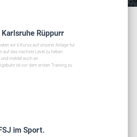
n Karlsruhe Rüppurr
ieten wir 6 Kurse auf unserer Anlage für
 auf das nächste Level zu heben.
 und meldet euch an
sgebühr ist vor dem ersten Training zu
FSJ im Sport.