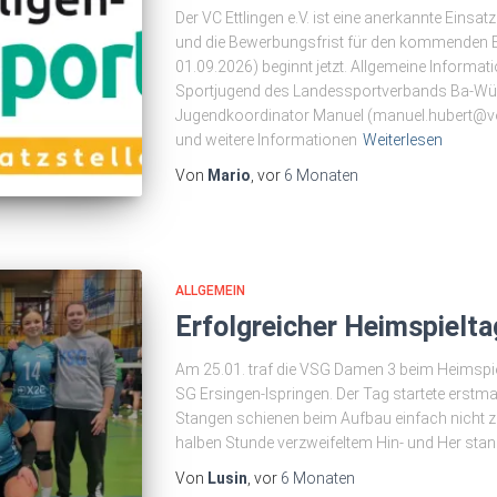
Der VC Ettlingen e.V. ist eine anerkannte Einsatz
und die Bewerbungsfrist für den kommenden E
01.09.2026) beginnt jetzt. Allgemeine Informati
Sportjugend des Landessportverbands Ba-Wü. 
Jugendkoordinator Manuel (manuel.hubert@vo
und weitere Informationen
Weiterlesen
Von
Mario
, vor
6 Monaten
ALLGEMEIN
Erfolgreicher Heimspielta
Am 25.01. traf die VSG Damen 3 beim Heimspie
SG Ersingen-Ispringen. Der Tag startete erstma
Stangen schienen beim Aufbau einfach nicht z
halben Stunde verzweifeltem Hin- und Her stan
Von
Lusin
, vor
6 Monaten