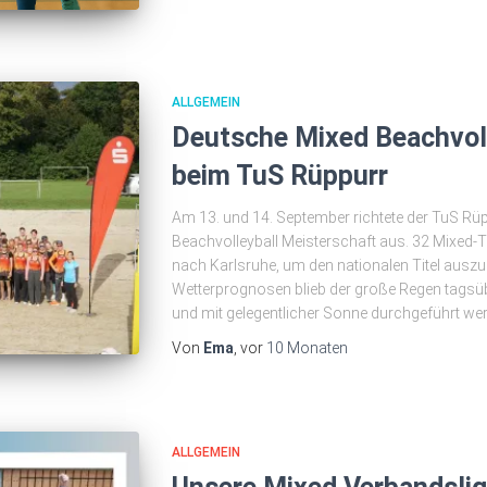
ALLGEMEIN
Deutsche Mixed Beachvoll
beim TuS Rüppurr
Am 13. und 14. September richtete der TuS Rü
Beachvolleyball Meisterschaft aus. 32 Mixed-
nach Karlsruhe, um den nationalen Titel auszu
Wetterprognosen blieb der große Regen tagsü
und mit gelegentlicher Sonne durchgeführt we
Von
Ema
, vor
10 Monaten
ALLGEMEIN