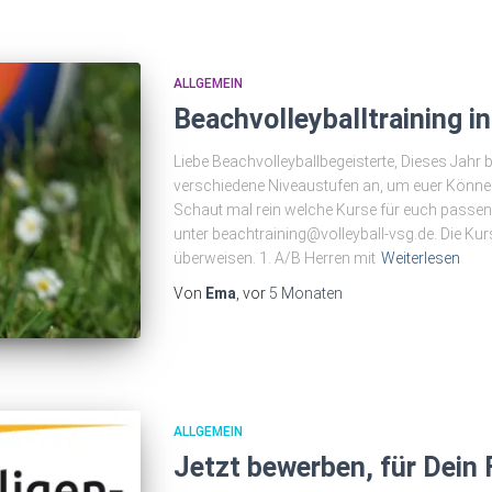
ALLGEMEIN
Beachvolleyballtraining i
Liebe Beachvolleyballbegeisterte, Dieses Jahr b
verschiedene Niveaustufen an, um euer Können
Schaut mal rein welche Kurse für euch passen
unter beachtraining@volleyball-vsg.de. Die Kur
überweisen. 1. A/B Herren mit
Weiterlesen
Von
Ema
, vor
5 Monaten
ALLGEMEIN
Jetzt bewerben, für Dein 