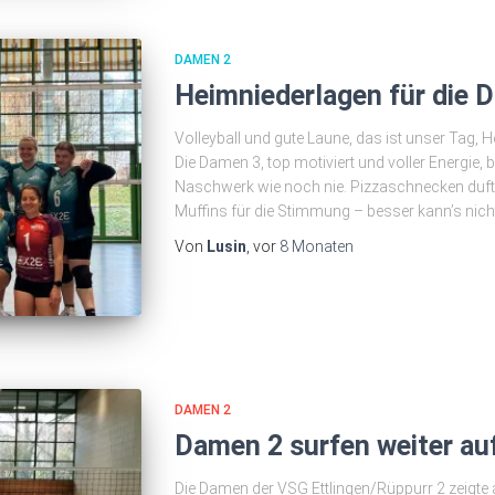
DAMEN 2
Heimniederlagen für die 
Volleyball und gute Laune, das ist unser Tag, He
Die Damen 3, top motiviert und voller Energie
Naschwerk wie noch nie. Pizzaschnecken dufte
Muffins für die Stimmung – besser kann’s nich
Von
Lusin
, vor
8 Monaten
DAMEN 2
Damen 2 surfen weiter auf
Die Damen der VSG Ettlingen/Rüppurr 2 zeigte