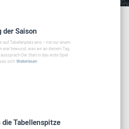
g der Saison
 auf Tabellenplatz eins – mit nur einem
en war bewusst, was wir an diesem Tag
aussprach.Der Start in das erste Spiel
 was sich
Weiterlesen
 die Tabellenspitze