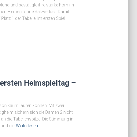
ng und bestätigte ihre starke Form in
nen – erneut ohne Satzverlust. Damit
latz 1 der Tabelle. Im ersten Spiel
 ersten Heimspieltag –
ison kaum laufen können: Mit zwei
tigheim sichern sich die Damen 2 nicht
an die Tabellenspitze. Die Stimmung in
 und die
Weiterlesen