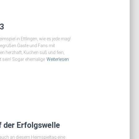
D3
imspiel in Ettlingen, wie es jede mag!
, begrüßen Gäste und Fans mit
n herzhaft, Kuchen süß und fein,
t sein! Sogar ehemalige
Weiterlesen
 der Erfolgswelle
 auch an diesem Heimspieltag eine