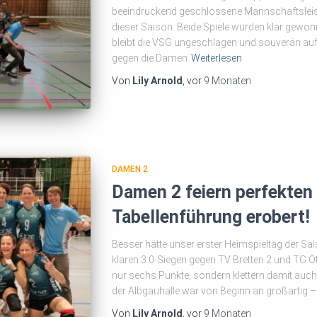
beeindruckend geschlossene Mannschaftsleistu
dieser Saison. Beide Spiele wurden klar gewon
bleibt die VSG ungeschlagen und souverän auf P
gegen die Damen
Weiterlesen
Von
Lily Arnold
, vor
9 Monaten
DAMEN 2
Damen 2 feiern perfekten
Tabellenführung erobert!
Besser hätte unser erster Heimspieltag der Sa
klaren 3:0-Siegen gegen TV Bretten 2 und TG Ö
nur sechs Punkte, sondern klettern damit auch 
der Albgauhalle war von Beginn an großartig –
Von
Lily Arnold
, vor
9 Monaten