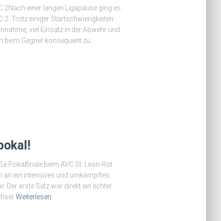
2Nach einer langen Ligapause ging es
 Trotz einiger Startschwierigkeiten
n Annahme, viel Einsatz in der Abwehr und
ken beim Gegner konsequent zu
pokal!
e Pokalfinale beim AVC St. Leon-Rot
inn an ein intensives und umkämpftes
 Der erste Satz war direkt ein echter
chsel
Weiterlesen