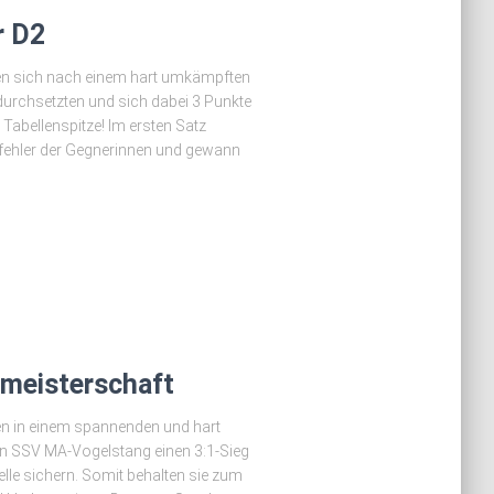
r D2
en sich nach einem hart umkämpften
 durchsetzten und sich dabei 3 Punkte
r Tabellenspitze! Im ersten Satz
enfehler der Gegnerinnen und gewann
tmeisterschaft
en in einem spannenden und hart
n SSV MA-Vogelstang einen 3:1-Sieg
belle sichern. Somit behalten sie zum