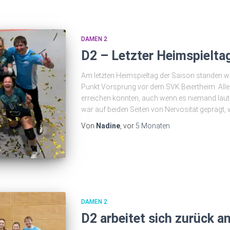
DAMEN 2
D2 – Letzter Heimspielta
Am letzten Heimspieltag der Saison standen wir
Punkt Vorsprung vor dem SVK Beiertheim. All
erreichen konnten, auch wenn es niemand laut 
war auf beiden Seiten von Nervosität geprägt,
Von
Nadine
, vor
5 Monaten
DAMEN 2
D2 arbeitet sich zurück an