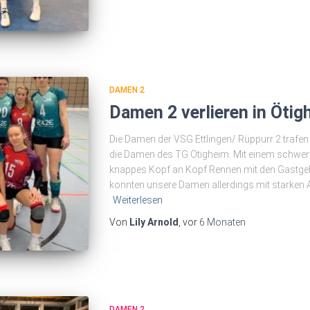
DAMEN 2
Damen 2 verlieren in Ötig
Die Damen der VSG Ettlingen/ Rüppurr 2 trafen
die Damen des TG Ötigheim. Mit einem schweren
knappes Kopf an Kopf Rennen mit den Gastge
konnten unsere Damen allerdings mit starken
Weiterlesen
Von
Lily Arnold
, vor
6 Monaten
DAMEN 2