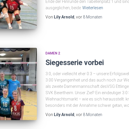
Ende der Hinrunde den Tabellenplatz 1 und sin
ausgeglichen, beide
Weiterlesen
Von
Lily Arnold
, vor
8 Monaten
DAMEN 2
Siegesserie vorbei
3:0, oder vielleicht eher 0:3 – unsere Erfolgswe
3.00 Vergangenheit und das auch noch zur We
als zweite Damenmannschaft desVSG Ettlingen
SVK Beiertheim. Unser Ziel? Ein eindeutiger 3:
Weihnachtsmarkt – wie es sich herausstellt: k
besonders mit der Annahme schwer getan, wo
Von
Lily Arnold
, vor
8 Monaten