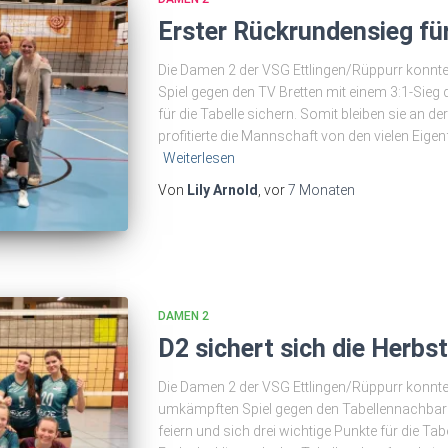
Erster Rückrundensieg fü
Die Damen 2 der VSG Ettlingen/Rüppurr konnt
Spiel gegen den TV Bretten mit einem 3:1-Sieg
für die Tabelle sichern. Somit bleiben sie an de
profitierte die Mannschaft von den vielen Eig
Weiterlesen
Von
Lily Arnold
, vor
7 Monaten
DAMEN 2
D2 sichert sich die Herbs
Die Damen 2 der VSG Ettlingen/Rüppurr konnt
umkämpften Spiel gegen den Tabellennachbar
feiern und sich drei wichtige Punkte für die Ta