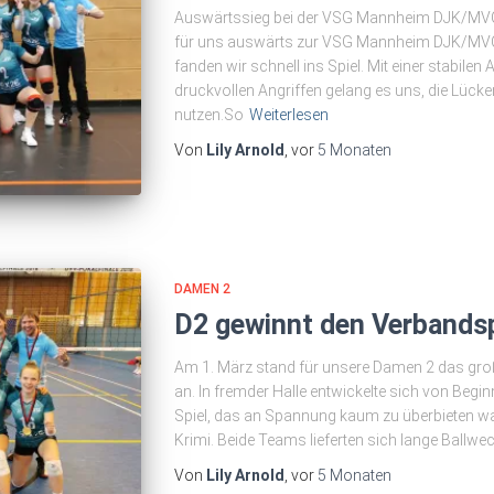
Auswärtssieg bei der VSG Mannheim DJK/MVC 
für uns auswärts zur VSG Mannheim DJK/MVC 2.
fanden wir schnell ins Spiel. Mit einer stabile
druckvollen Angriffen gelang es uns, die Lüc
nutzen.So
Weiterlesen
Von
Lily Arnold
, vor
5 Monaten
DAMEN 2
D2 gewinnt den Verbands
Am 1. März stand für unsere Damen 2 das groß
an. In fremder Halle entwickelte sich von Beg
Spiel, das an Spannung kaum zu überbieten war.
Krimi. Beide Teams lieferten sich lange Ballwe
Von
Lily Arnold
, vor
5 Monaten