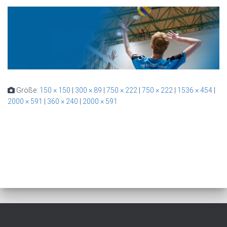
Größe:
150 × 150
|
300 × 89
|
750 × 222
|
750 × 222
|
1536 × 454
|
2000 × 591
|
360 × 240
|
2000 × 591