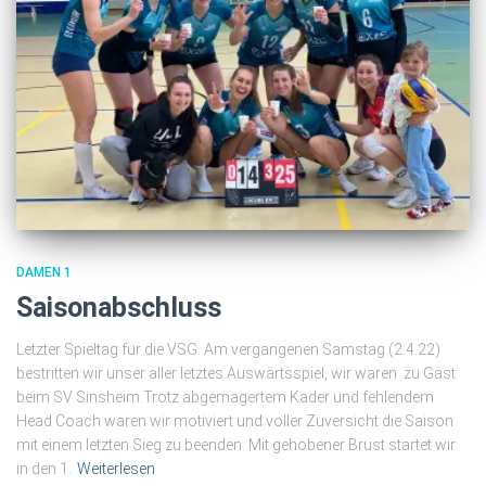
DAMEN 1
Saisonabschluss
Letzter Spieltag für die VSG. Am vergangenen Samstag (2.4.22)
bestritten wir unser aller letztes Auswärtsspiel, wir waren zu Gast
beim SV Sinsheim.Trotz abgemagertem Kader und fehlendem
Head Coach waren wir motiviert und voller Zuversicht die Saison
mit einem letzten Sieg zu beenden. Mit gehobener Brust startet wir
in den 1.
Weiterlesen