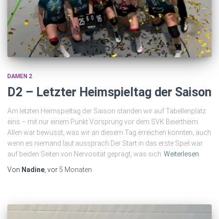
DAMEN 2
D2 – Letzter Heimspieltag der Saison
Am letzten Heimspieltag der Saison standen wir auf Tabellenplatz
eins – mit nur einem Punkt Vorsprung vor dem SVK Beiertheim.
Allen war bewusst, was wir an diesem Tag erreichen konnten, auch
wenn es niemand laut aussprach.Der Start in das erste Spiel war
auf beiden Seiten von Nervosität geprägt, was sich
Weiterlesen
Von
Nadine
, vor
5 Monaten