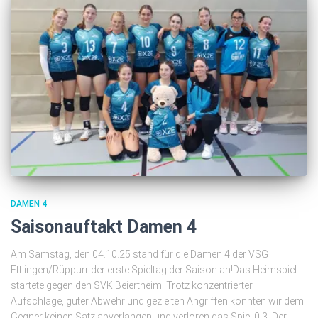
DAMEN 4
Saisonauftakt Damen 4
Am Samstag, den 04.10.25 stand für die Damen 4 der VSG
Ettlingen/Rüppurr der erste Spieltag der Saison an!Das Heimspiel
startete gegen den SVK Beiertheim: Trotz konzentrierter
Aufschläge, guter Abwehr und gezielten Angriffen konnten wir dem
Gegner keinen Satz abverlangen und verloren das Spiel 0:3. Der