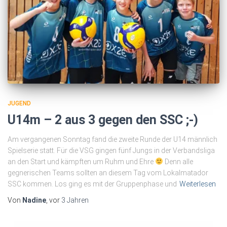
JUGEND
U14m – 2 aus 3 gegen den SSC ;-)
Am vergangenen Sonntag fand die zweite Runde der U14 männlich
Spielserie statt. Für die VSG gingen fünf Jungs in der Verbandsliga
an den Start und kämpften um Ruhm und Ehre
Denn alle
gegnerischen Teams sollten an diesem Tag vom Lokalmatador
SSC kommen. Los ging es mit der Gruppenphase und
Weiterlesen
Von
Nadine
, vor
3 Jahren