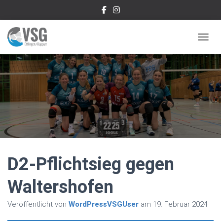
NAVIG
D2-Pflichtsieg gegen
Waltershofen
Veröffentlicht von
WordPressVSGUser
am
19. Februar 2024