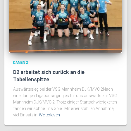
DAMEN 2
D2 arbeitet sich zurück an die
Tabellenspitze
Auswärtssieg bei der VSG Mannheim DJK/MVC 2Nach
einer langen Ligapause ging es für uns auswärts zur VSG
Mannheim DJK/MVC 2. Trotz einiger Startschwierigkeiten
fanden wir schnell ins Spiel. Mit einer stabilen Annahme,
viel Einsatz in
Weiterlesen