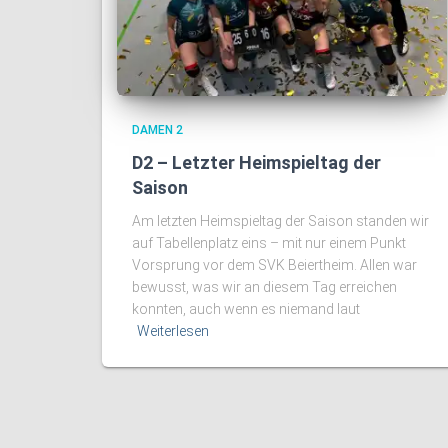
DAMEN 2
D2 – Letzter Heimspieltag der
Saison
Am letzten Heimspieltag der Saison standen wir
auf Tabellenplatz eins – mit nur einem Punkt
Vorsprung vor dem SVK Beiertheim. Allen war
bewusst, was wir an diesem Tag erreichen
konnten, auch wenn es niemand laut
Weiterlesen