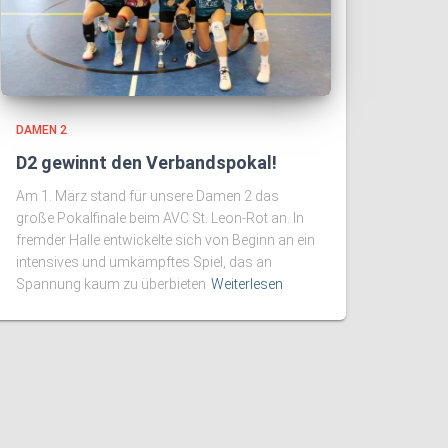
DAMEN 2
D2 gewinnt den Verbandspokal!
Am 1. März stand für unsere Damen 2 das
große Pokalfinale beim AVC St. Leon-Rot an. In
fremder Halle entwickelte sich von Beginn an ein
intensives und umkämpftes Spiel, das an
Spannung kaum zu überbieten
Weiterlesen