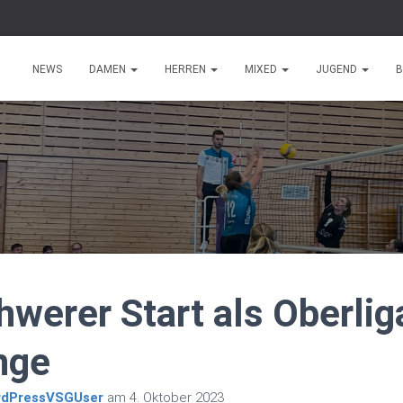
NEWS
DAMEN
HERREN
MIXED
JUGEND
B
hwerer Start als Oberlig
nge
dPressVSGUser
am
4. Oktober 2023