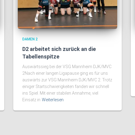
DAMEN 2
D2 arbeitet sich zurück an die
Tabellenspitze
Auswärtssieg bei der VSG Mannheim DJK/MVC
2Nach einer langen Ligapause ging es für uns
auswärts zur VSG Mannheim DJK/MVC 2. Trotz
einiger Startschwierigkeiten fanden wir schnell
ins Spiel. Mit einer stabilen Annahme, viel
Einsatz in
Weiterlesen