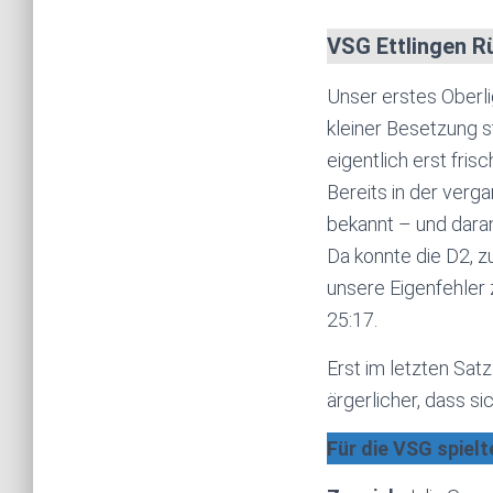
VSG Ettlingen R
Unser erstes Oberl
kleiner Besetzung st
eigentlich erst fri
Bereits in der ver
bekannt – und dara
Da konnte die D2, z
unsere Eigenfehler
25:17.
Erst im letzten Sat
ärgerlicher, dass s
Für die VSG spielt