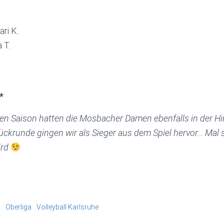
ri K.
a T.
*
zten Saison hatten die Mosbacher Damen ebenfalls in der 
ckrunde gingen wir als Sieger aus dem Spiel hervor… Mal 
ird
2
Oberliga
Volleyball Karlsruhe