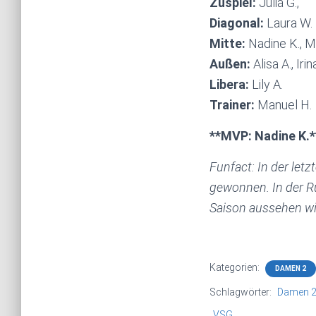
Zuspiel:
Julia G.,
Diagonal:
Laura W.
Mitte:
Nadine K., Ma
Außen:
Alisa A., Irin
Libera:
Lily A.
Trainer:
Manuel H.
**MVP: Nadine K.*
Funfact: In der let
gewonnen. In der Rü
Saison aussehen w
Kategorien:
DAMEN 2
Schlagwörter:
Damen 
VSG