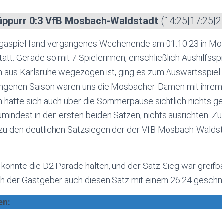
üppurr 0:3 VfB Mosbach-Waldstadt
(14:25|17:25|2
igaspiel fand vergangenes Wochenende am 01.10.23 in Mo
att. Gerade so mit 7 Spielerinnen, einschließlich Aushilfsspi
sch aus Karlsruhe wegezogen ist, ging es zum Auswärtsspiel.
gangenen Saison waren uns die Mosbacher-Damen mit ihrem 
n hatte sich auch über die Sommerpause sichtlich nichts g
umindest in den ersten beiden Sätzen, nichts ausrichten. Zu
 zu den deutlichen Satzsiegen der der VfB Mosbach-Walds
z konnte die D2 Parade halten, und der Satz-Sieg war greif
ich der Gastgeber auch diesen Satz mit einem 26:24 geschn
en: