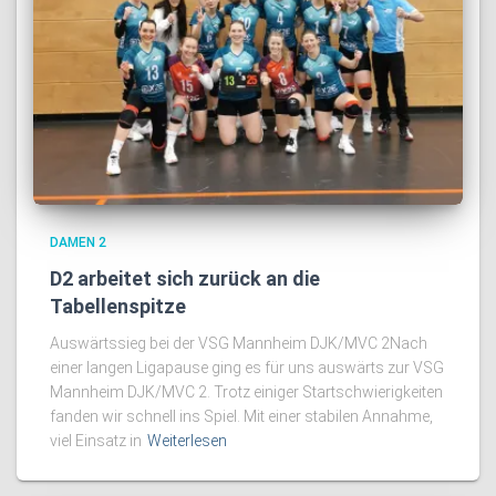
DAMEN 2
D2 arbeitet sich zurück an die
Tabellenspitze
Auswärtssieg bei der VSG Mannheim DJK/MVC 2Nach
einer langen Ligapause ging es für uns auswärts zur VSG
Mannheim DJK/MVC 2. Trotz einiger Startschwierigkeiten
fanden wir schnell ins Spiel. Mit einer stabilen Annahme,
viel Einsatz in
Weiterlesen