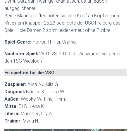
Der 4. Satz dann weniger dramatisch, dafür jedoch
ausgeglichener.
Beide Mannschaften boten sich ein Kopf an Kopf rennen.
Mit einem knappen 25:23 beendete der USC Freiburg das
Spiel – die Damen 2 somit leider erneut ohne Punkte.
Spiel-Genre:
Horror, Thriller, Drama
Nächster Spiel:
28.10.23, 20:00 Uhr Auswärtsspiel gegen
den TSG Wiesloch
Es spielten für die VSG:
Zuspieler:
Alisa A., Julia G.
Diagonal:
Nadine K., Laura W.
Außen:
Wiebke W., Irina Timm,
Mitte:
Eli D., Lena K.
Libera:
Marisa R., Lily A.
Trainer:
Manu H.